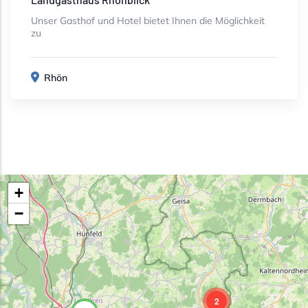
Unser Gasthof und Hotel bietet Ihnen die Möglichkeit
zu
Rhön
+
−
2