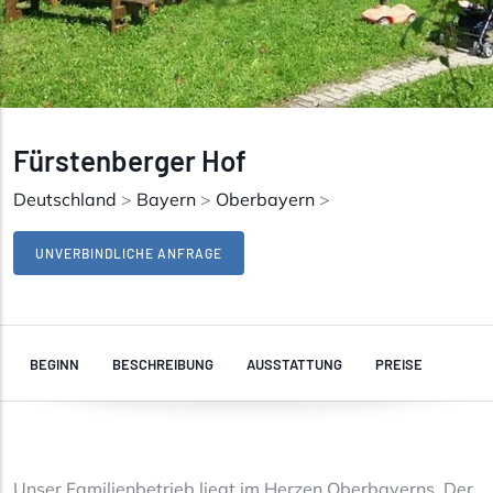
Fürstenberger Hof
Deutschland
>
Bayern
>
Oberbayern
>
UNVERBINDLICHE ANFRAGE
BEGINN
BESCHREIBUNG
AUSSTATTUNG
PREISE
Unser Familienbetrieb liegt im Herzen Oberbayerns. Der