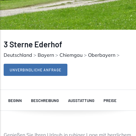
3 Sterne Ederhof
Deutschland
>
Bayern
>
Chiemgau
>
Oberbayern
>
UNVERBINDLICHE ANFRAGE
BEGINN
BESCHREIBUNG
AUSSTATTUNG
PREISE
Genießen Sie Ihren Urlaub in ruhiger Lage mit herrlichem